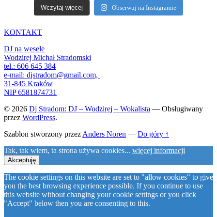
Wczytaj więcej
Obserwuj na Instagramie
KONTAKT
DJ na wesele
Wodzirej Michał Stradomski
tel.: 606 645 384
e-mail: djstradom@gmail.com,
31-845 Kraków
NIP 6581874731
© 2026
Dj Stradom: DJ – Wodzirej – Wokalista
— Obsługiwany
przez
WordPress
.
Szablon stworzony przez
Anders Noren
—
Do góry ↑
Tak, tak wiem, ta strona używa cookies...
więcej informacji
Akceptuję
The cookie settings on this website are set to "allow cookies" to give
you the best browsing experience possible. If you continue to use
this website without changing your cookie settings or you click
"Accept" below then you are consenting to this.