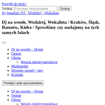
Przejdź do treści
Szukaj:
Dj Stradom: DJ - Wodzirej - Wokalista
Dj na wesele, Wodzirej, Wokalista / Kraków, Śląsk,
Rzeszów, Kielce / Sprwdźmy czy nadajemy na tych
samych falach
Dj na wesele – Home
Opinie
Oferta
Wesela międzynarodowe
Multimedia
Weselne porady / tipy
Kontakt
Przełącz pole wyszukiwania
Dj na wesele – Home
Opinie
Oferta
Wesela międzynarodowe