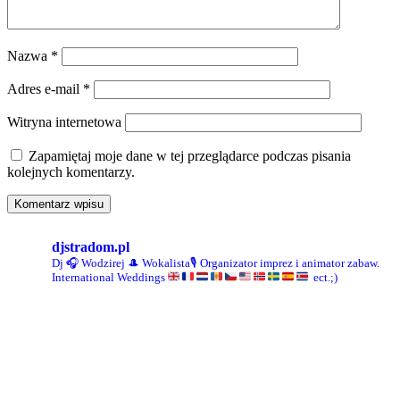
Nazwa
*
Adres e-mail
*
Witryna internetowa
Zapamiętaj moje dane w tej przeglądarce podczas pisania
kolejnych komentarzy.
djstradom.pl
Dj 🎧 Wodzirej 🎩 Wokalista🎙
Organizator imprez i animator zabaw.
International Weddings
ect.;)