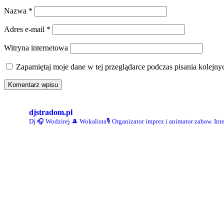
Nazwa
*
Adres e-mail
*
Witryna internetowa
Zapamiętaj moje dane w tej przeglądarce podczas pisania kolejny
djstradom.pl
Dj 🎧 Wodzirej 🎩 Wokalista🎙
Organizator imprez i animator zabaw.
Int