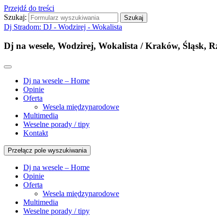
Przejdź do treści
Szukaj:
Dj Stradom: DJ - Wodzirej - Wokalista
Dj na wesele, Wodzirej, Wokalista / Kraków, Śląsk, 
Dj na wesele – Home
Opinie
Oferta
Wesela międzynarodowe
Multimedia
Weselne porady / tipy
Kontakt
Przełącz pole wyszukiwania
Dj na wesele – Home
Opinie
Oferta
Wesela międzynarodowe
Multimedia
Weselne porady / tipy