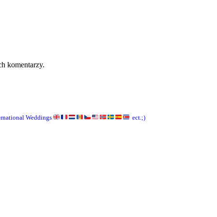
ch komentarzy.
ernational Weddings
ect.;)