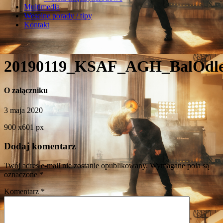
Multimedia
Weselne porady / tipy
Kontakt
20190119_KSAF_AGH_BalOdle
O załączniku
3 maja 2020
900
x
601 px
Dodaj komentarz
Twój adres e-mail nie zostanie opublikowany.
Wymagane pola są
oznaczone
*
Komentarz
*