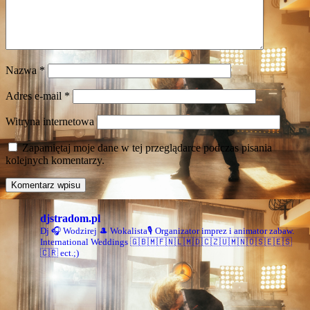
Nazwa
*
Adres e-mail
*
Witryna internetowa
Zapamiętaj moje dane w tej przeglądarce podczas pisania
kolejnych komentarzy.
djstradom.pl
Dj 🎧 Wodzirej 🎩 Wokalista🎙
Organizator imprez i animator zabaw.
International Weddings
🇬🇧🇲🇫🇳🇱🇲🇩🇨🇿🇺🇲🇳🇴🇸🇪🇪🇸
🇨🇷 ect.;)