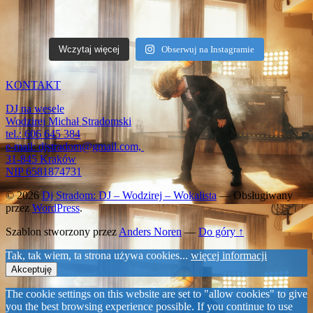
Wczytaj więcej
Obserwuj na Instagramie
KONTAKT
DJ na wesele
Wodzirej Michał Stradomski
tel.: 606 645 384
e-mail: djstradom@gmail.com,
31-845 Kraków
NIP 6581874731
© 2026
Dj Stradom: DJ – Wodzirej – Wokalista
— Obsługiwany
przez
WordPress
.
Szablon stworzony przez
Anders Noren
—
Do góry ↑
Tak, tak wiem, ta strona używa cookies...
więcej informacji
Akceptuję
The cookie settings on this website are set to "allow cookies" to give
you the best browsing experience possible. If you continue to use