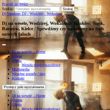
Przejdź do treści
Szukaj:
Dj Stradom: DJ - Wodzirej - Wokalista
Dj na wesele, Wodzirej, Wokalista / Kraków, Śląsk,
Rzeszów, Kielce / Sprwdźmy czy nadajemy na tych
samych falach
Dj na wesele – Home
Opinie
Oferta
Wesela międzynarodowe
Multimedia
Weselne porady / tipy
Kontakt
Przełącz pole wyszukiwania
Dj na wesele – Home
Opinie
Oferta
Wesela międzynarodowe